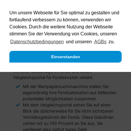
Um unsere Webseite für Sie optimal zu gestalten und
fortlaufend verbessern zu können, verwenden wir
Cookies. Durch die weitere Nutzung der Webseite
stimmen Sie der Verwendung von Cookies, unseren
Über uns
Datenschutzbedingungen
und unseren
AGBs
zu.
Einverstanden
Mit Algooo haben wir eine Technologie entwickelt,
welche die weltweit erste Wertpapiersuchmaschine
mit einer Geldanlage in Fonds und einem
Vergleichsportal für Fondskosten vereint.
Mit der Wertpapiersuchmaschine stellen Sie
eigenständig Ihre Fondsallokation aus Milliarden
potentieller Möglichkeiten zusammen
Mit dem Vergleichsportal sehen Sie auf einen
Blick die üblicherweise für Sie nicht sichtbaren
Vertriebsgebühren der Fonds. Diese Gebühren
zahlen wir zu 100 Prozent an Sie aus, Sie
verdienen also sofort bares Geld